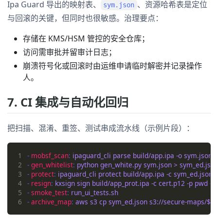
Ipa Guard 导出的映射表、
、资源哈希表是定位
sym.json
与回滚的关键，但同时也很敏感。治理要点：
存储在 KMS/HSM 管控的安全仓库；
访问需审批并留审计日志；
崩溃符号化或回滚时由运维申请临时解密并记录操作
人。
7. CI 集成与自动化回归
把扫描、混淆、重签、测试串成流水线（示例片段）：
1
- 
mobsf_scan
: 
ipaguard_cli parse build/app.ipa -o sym.json
2
- 
gen_whitelist
: 
python gen_white.py sym.json > sym_ed.jso
3
- 
protect
: 
ipaguard_cli protect build/app.ipa -c sym_ed.json -
4
- 
resign
: 
kxsign sign build/app_prot.ipa -c cert.p12 -p pwd -m
5
- 
smoke_test
: 
run_ui_tests.sh
6
- 
archive_map
: 
aws s3 cp sym_ed.json s3://secure-maps/$