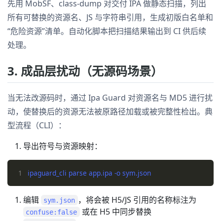
先用 MobSF、class-dump 对交付 IPA 做静态扫描，列出
所有可替换的资源名、JS 与字符串引用，生成初版白名单和
“危险资源”清单。自动化脚本把扫描结果输出到 CI 供后续
处理。
3. 成品层扰动（无源码场景）
当无法改源码时，通过 Ipa Guard 对资源名与 MD5 进行扰
动，使替换后的资源无法被原路径加载或被完整性检出。典
型流程（CLI）：
导出符号与资源映射：
1
编辑
，将会被 H5/JS 引用的名称标注为
sym.json
或在 H5 中同步替换
confuse:false