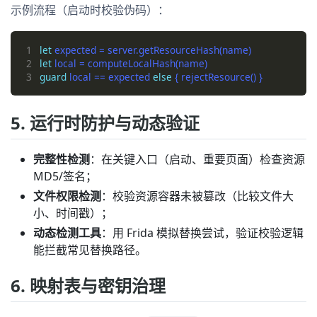
示例流程（启动时校验伪码）：
1
let
2
let
3
guard
 local == expected 
else
5. 运行时防护与动态验证
完整性检测
：在关键入口（启动、重要页面）检查资源
MD5/签名；
文件权限检测
：校验资源容器未被篡改（比较文件大
小、时间戳）；
动态检测工具
：用 Frida 模拟替换尝试，验证校验逻辑
能拦截常见替换路径。
6. 映射表与密钥治理