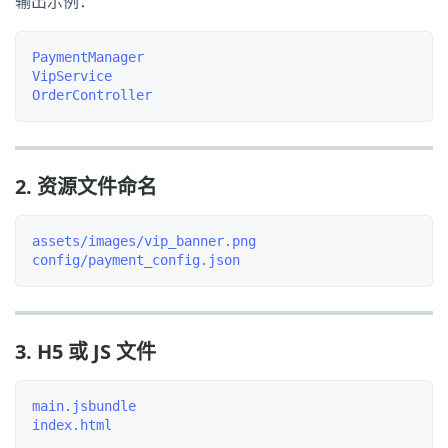
输出示例：
PaymentManager

VipService

2. 资源文件命名
assets/images/vip_banner.png

3. H5 或 JS 文件
main.jsbundle
