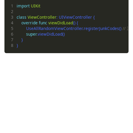
1
import
UIKit
2
3
class
ViewController
4
override
func
viewDidLoad
5
        UseAllRandomViewController.registerJunkCodes() 
// 注
6
super
7
8