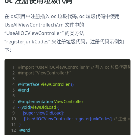
oc 注册使用垃圾代码
在ios项目中注册插入 oc 垃圾代码, oc 垃圾代码中使用
UseAllViewController.h/.m 文件中的
“UseAllOCViewController” 的类方法
“registerJunkCodes” 来注册垃圾代码，注册代码示例如
下：
 1
#import "UseAllOCViewController.h" 
 2
 3
 4
@interface
ViewController
 5
@end
 6
 7
@implementation
ViewController
 8
- (
void
)
viewDidLoad
 9
10
    [UseAllOCViewController registerJunkCodes]; 
11
12
@end