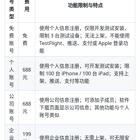
号
费
功能限制与特点
类
用
型
免
使用个人信息注册，仅限开发测试安装，
费
免
限制 3 台测试设备；无法上架，不能使用
账
费
TestFlight、推送、支付或 Apple 登录功
号
能
个
使用个人信息注册，可开发测试安装；限
人
688
制 100 台 iPhone / 100 台 iPad；支持上
账
元
架、推送、支付等功能
号
公
使用公司信息注册；可添加子成员；软件
司
688
下载页面显示公司信息；其他功能与个人
账
元
账号类似
号
企
199
业
使用企业信息注册；无需上架，可无限安