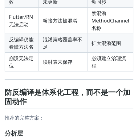
效
未更新
动同步
禁混淆
Flutter/RN
桥接方法被混淆
MethodChannel
无法启动
名称
反编译仍能
混淆策略覆盖率不
扩大混淆范围
看懂方法名
足
崩溃无法定
必须建立治理流
映射表未保存
位
程
防反编译是体系化工程，而不是一个加
固动作
推荐的完整方案：
分析层