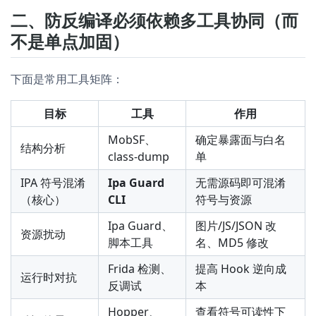
二、防反编译必须依赖多工具协同（而
不是单点加固）
下面是常用工具矩阵：
目标
工具
作用
MobSF、
确定暴露面与白名
结构分析
class-dump
单
IPA 符号混淆
Ipa Guard
无需源码即可混淆
（核心）
CLI
符号与资源
Ipa Guard、
图片/JS/JSON 改
资源扰动
脚本工具
名、MD5 修改
Frida 检测、
提高 Hook 逆向成
运行时对抗
反调试
本
Hopper、
查看符号可读性下