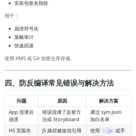
安装包签名指纹
用于：
崩溃符号化
策略审计
快速回滚
使用 KMS 或 Git 加密仓库存储。
四、防反编译常见错误与解决方法
问题
原因
解决方案
App 混淆后
错误混淆了反射方
通过 sym.json
崩溃
法或 Storyboard
加白名单
H5 页面失
JS 路径被改但引用
使用
或手
--js