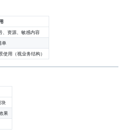
用
符号、资源、敏感内容
号清单
3D 场景使用（视业务结构）
 模块
淆效果